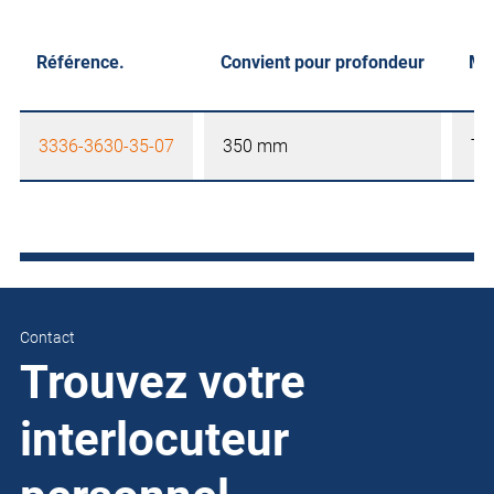
Référence.
Convient pour profondeur
Ma
3336-3630-35-07
350 mm
Tôl
Contact
Trouvez votre
interlocuteur