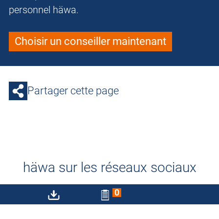
personnel häwa.
Choisir un conseiller maintenant
Partager cette page
häwa sur les réseaux sociaux
Suivez-nous !
0