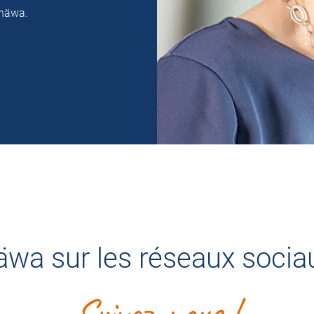
 häwa.
äwa sur les réseaux socia
Suivez-nous !