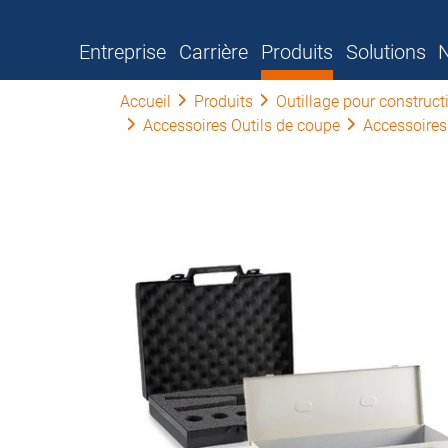
Entreprise
Carrière
Produits
Solutions
N
Accueil
Produits
Outillage pour construc
Accessoires Outils de coupe
Accessoires