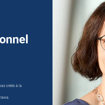
sonnel
pas créés à la
 häwa.