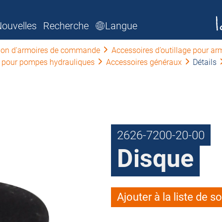
ouvelles
Recherche
Langue
tion d'armoires de commande
Accessoires d’outillage pour 
 pour pompes hydrauliques
Accessoires généraux
Détails
2626-7200-20-00
Disque
Ajouter à la liste de s