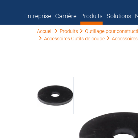
Entreprise
Carrière
Produits
Solutions
N
Accueil
Produits
Outillage pour construc
Accessoires Outils de coupe
Accessoires