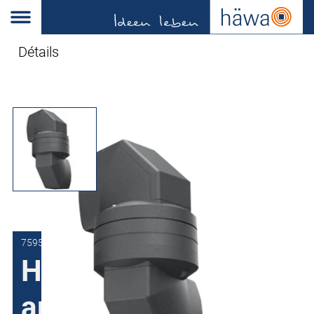
Détails
7595-7401-03-01
HMA I-080
articulation