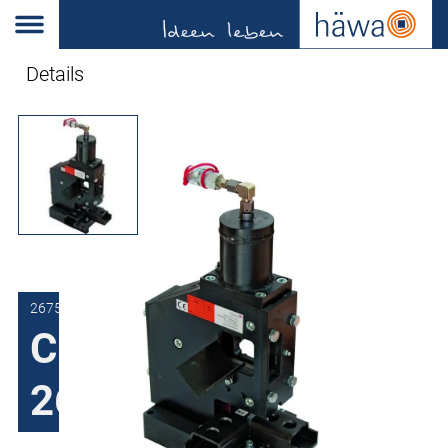
Details
2675-7200-01-00
Cisaille à profilés
2675