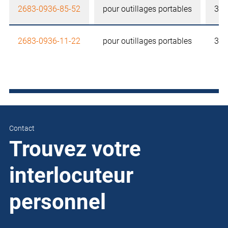
2683-0936-85-52
pour outillages portables
36 
2683-0936-11-22
pour outillages portables
36 
Contact
Trouvez votre
interlocuteur
personnel