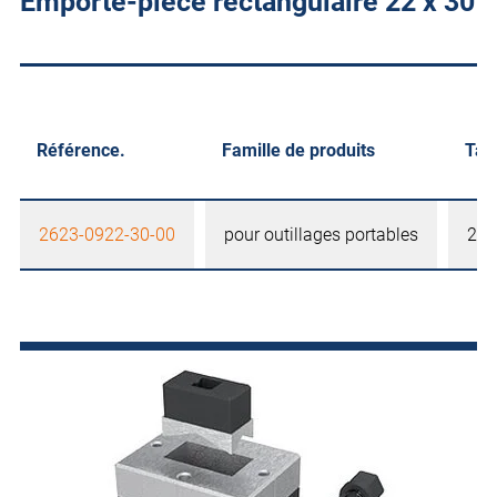
Emporte-pièce rectangulaire 22 x 30
Référence.
Famille de produits
Tail
2623-0922-30-00
pour outillages portables
22 