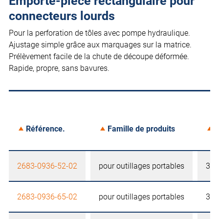
Emporte-pièce rectangulaire pour
connecteurs lourds
Pour la perforation de tôles avec pompe hydraulique.
Ajustage simple grâce aux marquages sur la matrice.
Prélèvement facile de la chute de découpe déformée.
Rapide, propre, sans bavures.
Référence.
Famille de produits
T
2683-0936-52-02
pour outillages portables
36 
2683-0936-65-02
pour outillages portables
36 