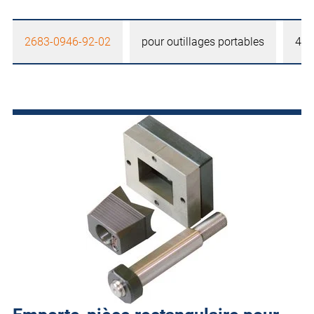
2683-0946-92-02
pour outillages portables
46 