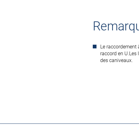
Remarq
Le raccordement à
raccord en U.Les 
des caniveaux.