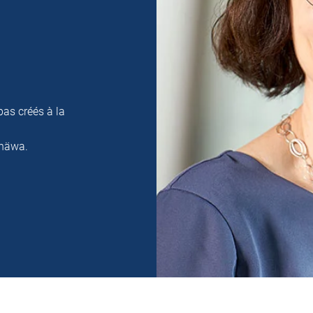
pas créés à la
 häwa.