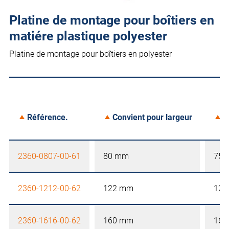
Platine de montage pour boîtiers en
matiére plastique polyester
Platine de montage pour boîtiers en polyester
Référence.
Convient pour largeur
C
2360-0807-00-61
80 mm
75 
2360-1212-00-62
122 mm
120
2360-1616-00-62
160 mm
160