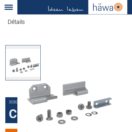
Détails
3080-7218-95-15
Charnières 180°