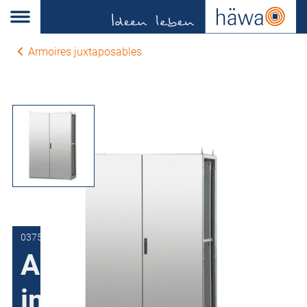
Armoires juxtaposables
0375-1218-50-00
Armoire Acier
inoxydable H375,