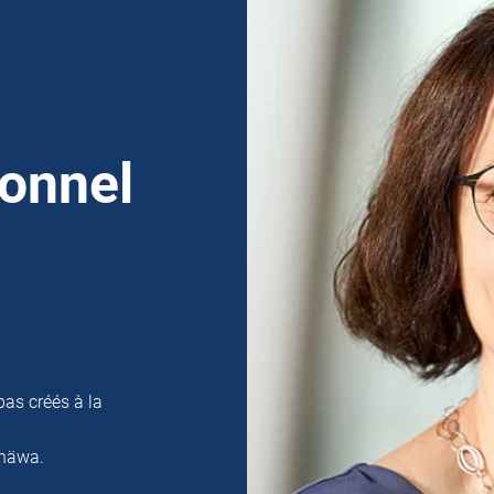
sonnel
pas créés à la
 häwa.