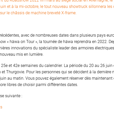
t du Roadshow 2022 fin mars au siège social en Allemagne, le 
in et à la mi-octobre, le tout nouveau showtruck sillonnera les 
ir sur le châssis de machine breveté X-frame.
précédentes, avec de nombreuses dates dans plusieurs pays europ
show « häwa on Tour », la tournée de häwa reprendra en 2022. Dep
nières innovations du spécialiste leader des armoires électriques
 nouveau mis en lumière.
 25e et 42e semaines du calendrier. La période du 20 au 26 juin
 et Thurgovie. Pour les personnes qui se décident à la dernière mi
23 juin au matin. Vous pouvez également réserver dès maintenant 
ore libres de choisir parmi différentes dates.
se suivante :
ns