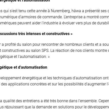
ergétique et l'automatisation
 qui s'est tenu cette année à Nuremberg, häwa a présenté ses de
on numérique d'armoires de commande. L'entreprise a montré com
ériques peuvent aider l'industrie à évoluer vers plus de durabilit
scussions très intenses et constructives »
a profité du salon pour rencontrer de nombreux clients et a soul
et constructives au salon SPS. La réaction de nos clients mon
gétique et l'automatisation. »
tique et d'automatisation
veloppement énergétique et les techniques d'automatisation ont s
es applications concrètes et sur les possibilités d'augmenter l'ef
 la qualité des entretiens a été très bonne dans l'ensemble. Cepe
 plus réjouissant que la demande en solutions pour le développem