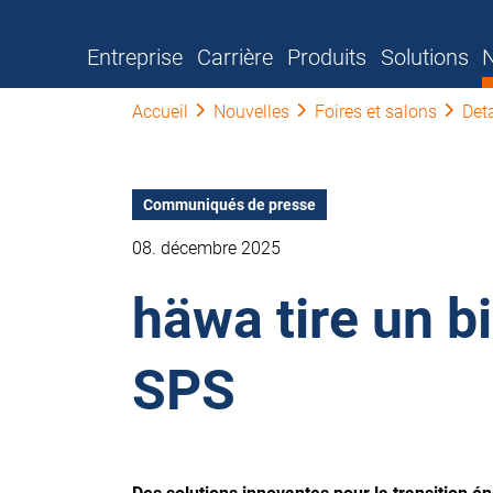
Entreprise
Carrière
Produits
Solutions
N
Accueil
Nouvelles
Foires et salons
Deta
Communiqués de presse
08. décembre 2025
häwa tire un b
SPS