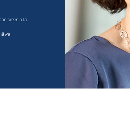
pas créés à la
 häwa.