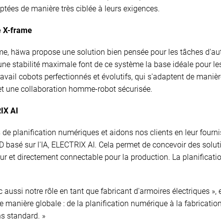
ptées de manière très ciblée à leurs exigences.
e X-frame
me, häwa propose une solution bien pensée pour les tâches d'
 et une stabilité maximale font de ce système la base idéale pou
ail cobots perfectionnés et évolutifs, qui s'adaptent de manière
s et une collaboration homme-robot sécurisée.
IX AI
 de planification numériques et aidons nos clients en leur four
AD basé sur l'IA, ELECTRIX AI. Cela permet de concevoir des solu
r et directement connectable pour la production. La planificatio
 aussi notre rôle en tant que fabricant d'armoires électriques », 
anière globale : de la planification numérique à la fabrication fl
s standard. »