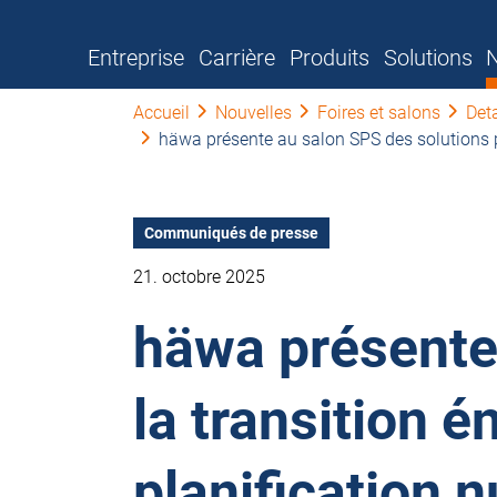
Entreprise
Carrière
Produits
Solutions
N
Accueil
Nouvelles
Foires et salons
Deta
häwa présente au salon SPS des solutions po
Communiqués de presse
21. octobre 2025
häwa présente
la transition é
planification 