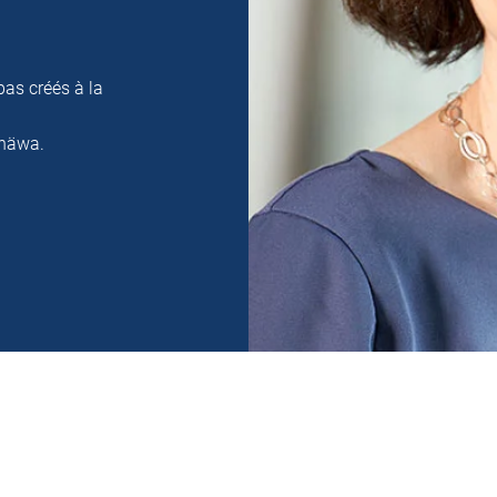
pas créés à la
 häwa.