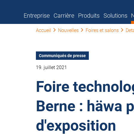
Entreprise
Carrière
Produits
Solutions
N
Accueil
Nouvelles
Foires et salons
Deta
Communiqués de presse
19. juillet 2021
Foire technolo
Berne : häwa p
d'exposition