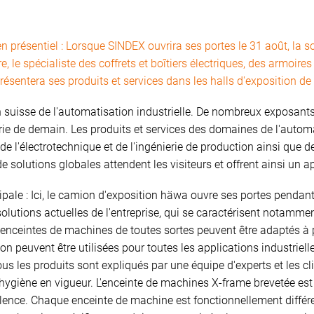
 en présentiel : Lorsque SINDEX ouvrira ses portes le 31 août, l
, le spécialiste des coffrets et boîtiers électriques, des armoi
présentera ses produits et services dans les halls d'exposition 
n suisse de l'automatisation industrielle. De nombreux exposants
trie de demain. Les produits et services des domaines de l'automa
 de l'électrotechnique et de l'ingénierie de production ainsi que d
solutions globales attendent les visiteurs et offrent ainsi un a
ipale : Ici, le camion d'exposition häwa ouvre ses portes pendant
solutions actuelles de l'entreprise, qui se caractérisent notammen
es enceintes de machines de toutes sortes peuvent être adaptés à 
n peuvent être utilisées pour toutes les applications industrielle
ous les produits sont expliqués par une équipe d'experts et les 
'hygiène en vigueur. L'enceinte de machines X-frame brevetée est 
lence. Chaque enceinte de machine est fonctionnellement différe