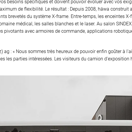
os besoins spécifiques et doivent pouvoir évoluer avec vos exi
aximum de flexibilité. Le résultat : Depuis 2008, häwa construi
s brevetés du système X-frame. Entre-temps, les enceintes X-fr
omaine médical, les salles blanches et le laser. Au salon SINDEX
res pivotants avec armoires de commande, applications robotiques
z) ag : « Nous sommes très heureux de pouvoir enfin goûter à l'a
outes les parties intéressées. Les visiteurs du camion d'expositi