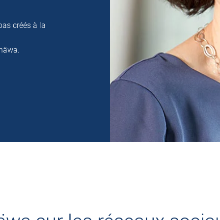
pas créés à la
 häwa.