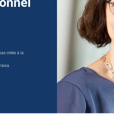
sonnel
pas créés à la
 häwa.