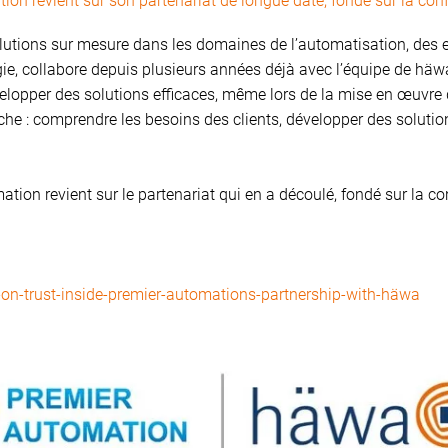
tion revient sur son partenariat de longue date, fondé sur la co
lutions sur mesure dans les domaines de l’automatisation, des
rgie, collabore depuis plusieurs années déjà avec l’équipe de hä
velopper des solutions efficaces, même lors de la mise en œuvre 
e : comprendre les besoins des clients, développer des solutions
mation revient sur le partenariat qui en a découlé, fondé sur la
-on-trust-inside-premier-automations-partnership-with-häwa