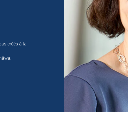
pas créés à la
 häwa.