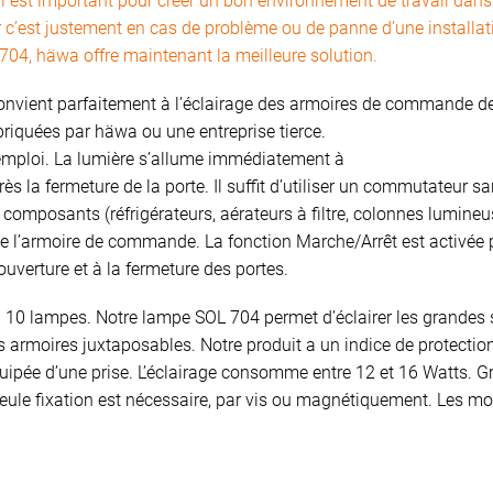
l est important pour créer un bon environnement de travail da
r c’est justement en cas de problème ou de panne d’une installati
704, häwa offre maintenant la meilleure solution.
onvient parfaitement à l’éclairage des armoires de commande d
briquées par häwa ou une entreprise tierce.
l’emploi. La lumière s’allume immédiatement à
rès la fermeture de la porte. Il suffit d’utiliser un commutateur s
composants (réfrigérateurs, aérateurs à filtre, colonnes lumineus
 de l’armoire de commande. La fonction Marche/Arrêt est activée 
’ouverture et à la fermeture des portes.
’à 10 lampes. Notre lampe SOL 704 permet d’éclairer les grande
les armoires juxtaposables. Notre produit a un indice de protecti
ipée d’une prise. L’éclairage consomme entre 12 et 16 Watts. Grâc
seule fixation est nécessaire, par vis ou magnétiquement. Les m
.