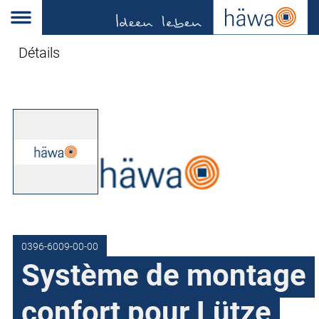
Détails
0396-6009-00-00
Système de montage
confort pour Lütze