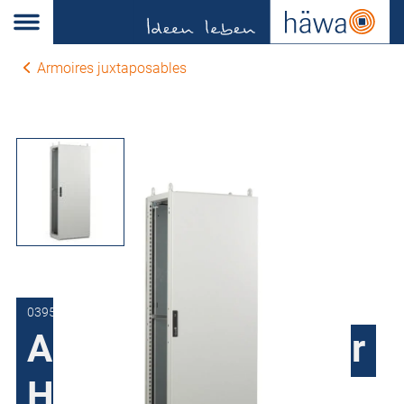
Armoires juxtaposables
0395-6014-40-17
Armoire Tôle d'acier
H395, à 1 porte