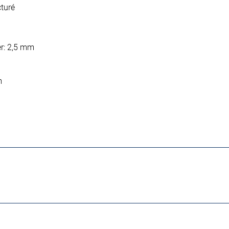
turé
er: 2,5 mm
m