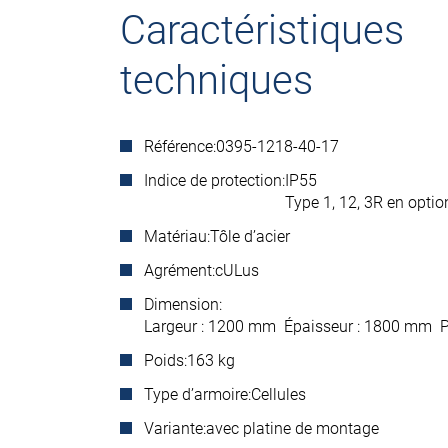
Caractéristiques
techniques
Référence:
0395-1218-40-17
Indice de protection:
IP55
Type 1, 12, 3R en optio
Matériau:
Tôle d’acier
Agrément:
cULus
Dimension:
Largeur : 1200 mm Épaisseur : 1800 mm 
Poids:
163 kg
Type d’armoire:
Cellules
Variante:
avec platine de montage