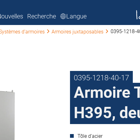
ouvelles
Recherche
Langue
0395-1218-4
Systèmes d’armoires
Armoires juxtaposables
0395-1218-40-17
Armoire T
H395, de
Tôle d‘acier