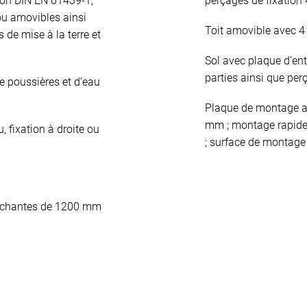
lon DIN EN 61439-1,
perçages de fixation
ou amovibles ainsi
Toit amovible avec 
 de mise à la terre et
Sol avec plaque d’ent
parties ainsi que per
e poussières et d’eau
Plaque de montage av
mm ; montage rapide 
, fixation à droite ou
; surface de montage 
vauchantes de 1200 mm