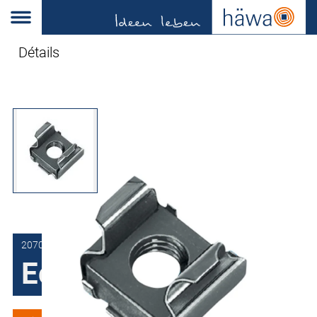
Détails
2070-9202-35-00
Ecrous-clips